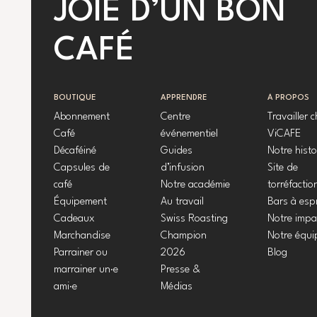
JOIE D’UN BON
CAFÉ
BOUTIQUE
APPRENDRE
À PROPOS
Abonnement
Centre
Travailler 
Café
événementiel
ViCAFE
Décaféiné
Guides
Notre histo
Capsules de
d’infusion
Site de
café
Notre académie
torréfactio
Équipement
Au travail
Bars à esp
Cadeaux
Swiss Roasting
Notre impa
Marchandise
Champion
Notre équi
Parrainer ou
2026
Blog
marrainer un·e
Presse &
ami·e
Médias