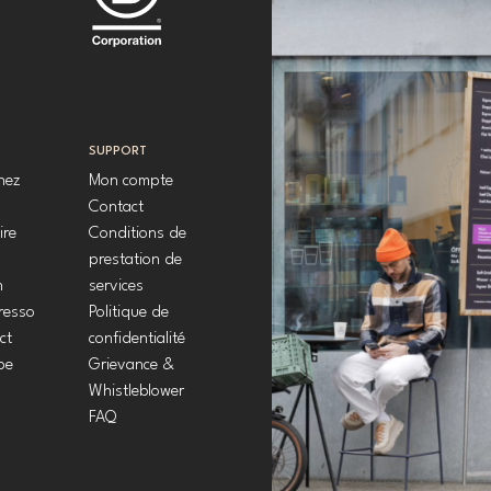
SUPPORT
chez
Mon compte
Contact
ire
Conditions de
prestation de
n
services
resso
Politique de
ct
confidentialité
pe
Grievance &
Whistleblower
FAQ