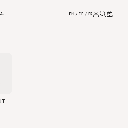
CONNEXION
CHERCHER
PANIER
ACT
EN
/
DE
/
FR
0
NT