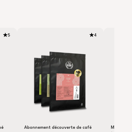
5
4
né
Abonnement découverte de café
Mélange 