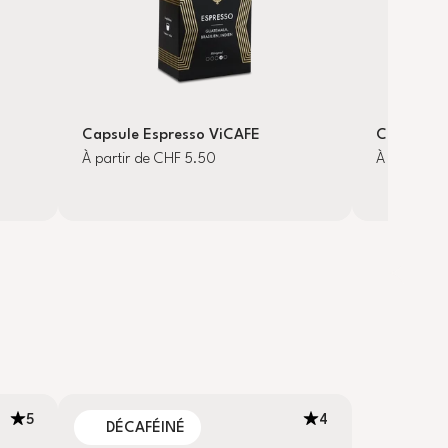
Capsule Espresso ViCAFE
Capsule L
À partir de CHF 5.50
À partir d
5
4
DÉCAFÉINÉ