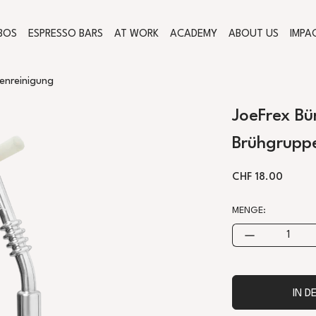
BOS
ESPRESSO BARS
AT WORK
ACADEMY
ABOUT US
IMPA
enreinigung
JoeFrex Bür
Brühgrupp
NORMALER PREI
CHF 18.00
MENGE:
IN 