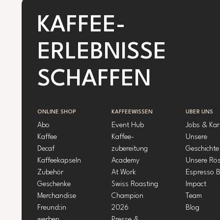
KAFFEE-
ERLEBNISSE
SCHAFFEN
ONLINE SHOP
KAFFEEWISSEN
ÜBER UNS
Abo
Event Hub
Jobs & Kar
Kaffee
Kaffee-
Unsere
Decaf
zubereitung
Geschichte
Kaffeekapseln
Academy
Unsere Rös
Zubehör
At Work
Espresso B
Geschenke
Swiss Roasting
Impact
Merchandise
Champion
Team
Freund:in
2026
Blog
werben
Presse &