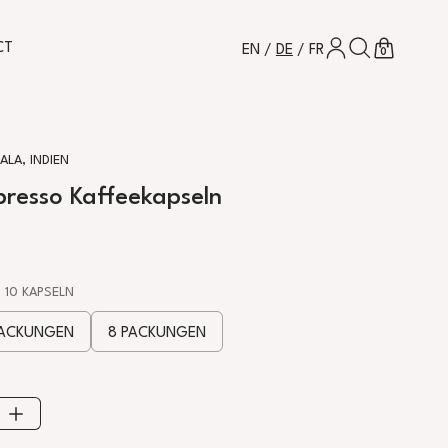
EINLOGGEN
SUCHEN
WARENKOR
CT
EN
/
DE
/
FR
0
ALA, INDIEN
resso Kaffeekapseln
S
 10 KAPSELN
PACKUNGEN
8 PACKUNGEN