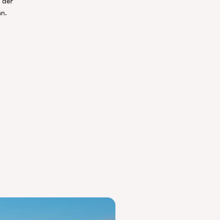
 der
nn.