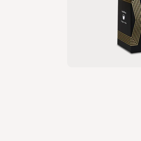
MITTEL BIS DUNKEL
KARAMELL,
MILCHSCHOK
WALNUSS
DIVERSE KLEINBAUERN-FARMEN
BRASILIEN, GUATEMALA
INDIEN