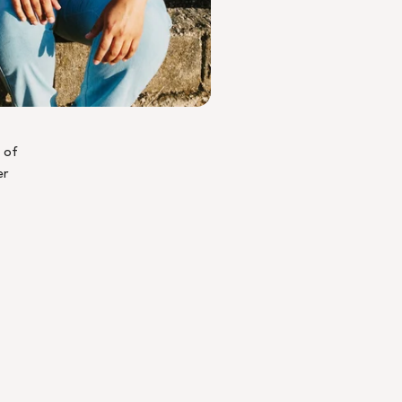
 of
er