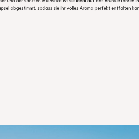
per und der sanften Intensität ist sie ideal auf das Brühverfahren in
psel abgestimmt, sodass sie ihr volles Aroma perfekt entfalten ka