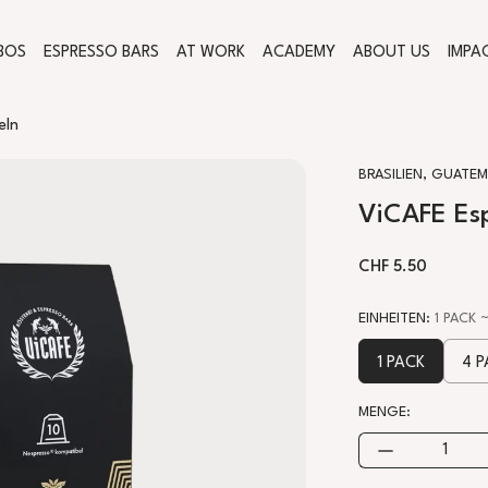
BOS
ESPRESSO BARS
AT WORK
ACADEMY
ABOUT US
IMPA
eln
BRASILIEN, GUATEM
ViCAFE Esp
NORMALER PREI
CHF 5.50
EINHEITEN
:
1 PACK
~
1 PACK
4 
MENGE: