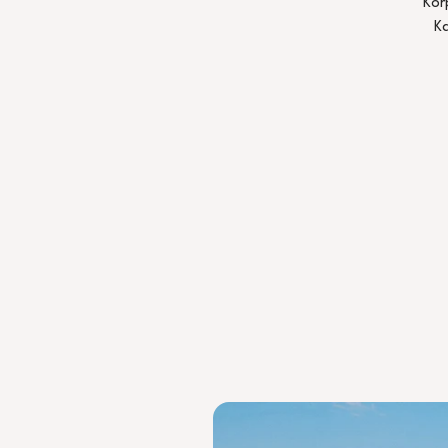
Kör
Ka