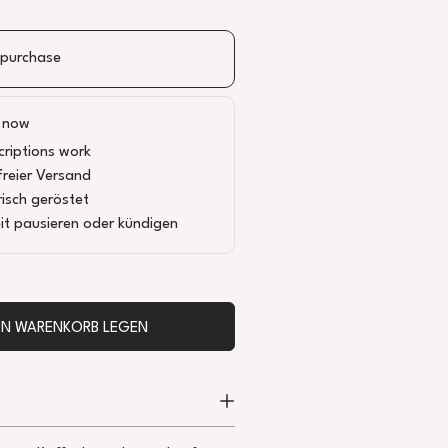
 purchase
 now
riptions work
reier Versand
risch geröstet
it pausieren oder kündigen
DEN WARENKORB LEGEN