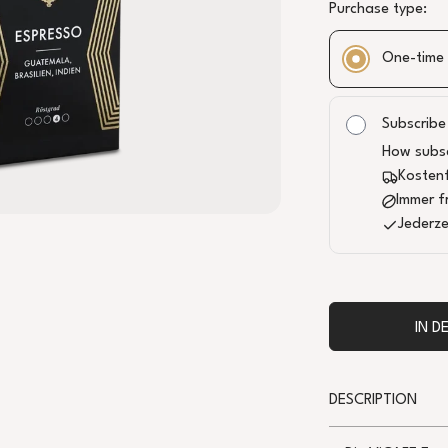
Purchase type:
One-time
Subscribe
How subsc
KÖRPER
OLADE,
Kostenf
Immer f
SÄURE
Jederze
HÖHE
1’000–1’800 M Ü. M.
,
VERARBEITUNGSMETHODE
IN 
WASHED & NATURAL
QUALITÄT
ARABICA BLEND
DESCRIPTION