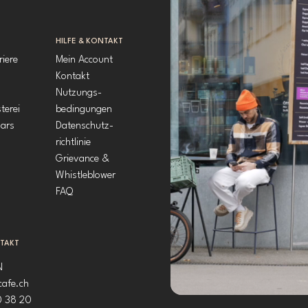
HILFE & KONTAKT
riere
Mein Account
Kontakt
Nutzungs-
terei
bedingungen
ars
Datenschutz-
richtlinie
Grievance &
Whistleblower
FAQ
NTAKT
N
cafe.ch
0 38 20