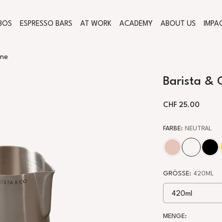
BOS
ESPRESSO BARS
AT WORK
ACADEMY
ABOUT US
IMPA
nne
Barista &
NORMALER PREI
CHF 25.00
FARBE
:
NEUTRAL
Rosa
Neutral
Sch
GRÖSSE
:
420ML
MENGE: