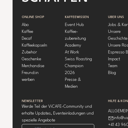
ONLINE SHOP
KAFFEEWISSEN
ÜBER UNS
Abo
Event Hub
Jobs & Kar
Kaffee
Kaffee-
Unsere
Decaf
zubereitung
Geschichte
Kaffeekapseln
Academy
Unsere Rös
Zubehör
At Work
Espresso B
Geschenke
Swiss Roasting
Impact
Merchandise
Champion
Team
Freund:in
2026
Blog
werben
Presse &
Medien
NEWSLETTER
HILFE & KO
Werde Teil der ViCAFE-Community und
ALLGEMEI
erhalte Updates, Eventeinladungen und
info@vi
spezielle Angebote
+41 43 96
E-Mail-Addresse