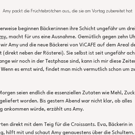
Amy packt die Früchtebrötchen aus, die sie am Vortag zubereitet hat
rweise beginnen Bäcker:innen ihre Schicht ungefähr um dre
my
, macht für uns eine Ausnahme. Gemütlich gegen zehn Uh
wir Amy und die neue Bäckerei von ViCAFE auf dem Areal d
 (direkt neben der Rösterei). Sie selbst ist seit ungefähr ach
ange wir noch in der Testphase sind, kann ich mir diese Zeite
 Wenn es ernst wird, findet man mich vermutlich schon um z
orgen seien endlich die essenziellen Zutaten wie Mehl, Zuc
geliefert worden. Bis gestern Abend war nicht klar, ob alles
ig ankommen würde, erzählt uns Amy.
rten direkt mit dem Teig für die Croissants. Eva, Bäckerin in
g, hilft mit und schaut Amy genauestens über die Schultern.