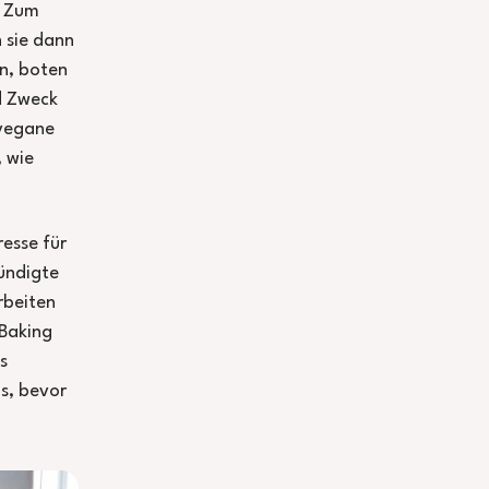
. Zum
n sie dann
n, boten
nd Zweck
 vegane
, wie
resse für
kündigte
rbeiten
 Baking
s
s, bevor