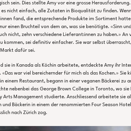
ogisch sein. Dies stellte Amy vor eine grosse Herausforderung
 es nicht einfach, alle Zutaten in Bioqualität zu finden. Wen
:innen fand, die entsprechende Produkte im Sortiment hatte
 nur einen Bruchteil von dem an, was sie benötigte. «Sinn u
 auch nicht, zehn verschiedene Lieferant:innen zu haben.» An
u kommen, sei definitiv einfacher. Sie war selbst überrascht
 Markt dafür sei.
 sie in Kanada als Köchin arbeitete, entdeckte Amy ihr Inte
e. «Das war viel bereichernder für mich als das Kochen.» Sie 
 in einem Restaurant, begann in einer veganen Bäckerei zu a
hte nebenbei das George Brown College in Toronto, wo sie
y Arts Management studierte. Anschliessend arbeitete sie al
n und Bäckerin in einem der renommierten Four Season Hotel
sslich nach Zürich zog.