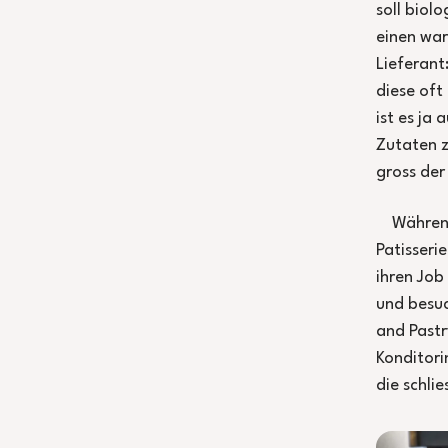
soll biol
einen war
Lieferant
diese oft
ist es ja
Zutaten z
gross der
Während
Patisseri
ihren Job
und besuc
and Pastr
Konditori
die schlie