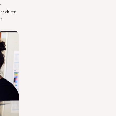
s
er dritte
.»