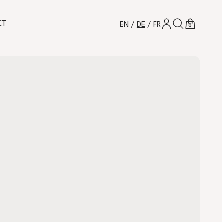
EINLOGGEN
SUCHEN
WARENKOR
CT
EN
/
DE
/
FR
0