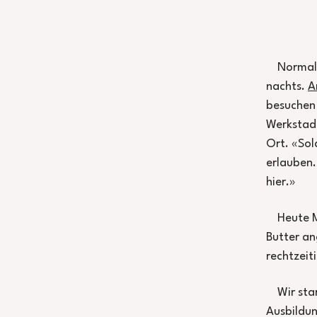
Normale
nachts.
A
besuchen 
Werkstadt
Ort. «Sol
erlauben.
hier.»
Heute M
Butter an
rechtzeit
Wir sta
Ausbildun