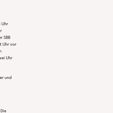
i Uhr
r
er SBB
t Uhr vor
n
wei Uhr
ker und
 Die