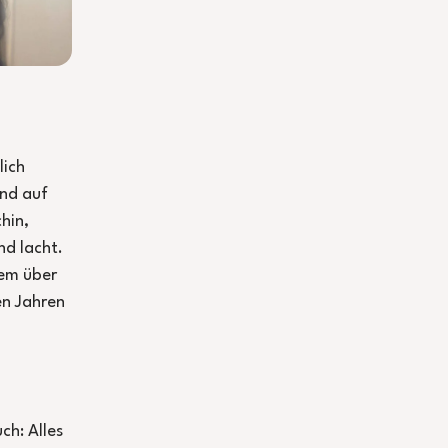
lich
und auf
hin,
d lacht.
lem über
en Jahren
ch: Alles