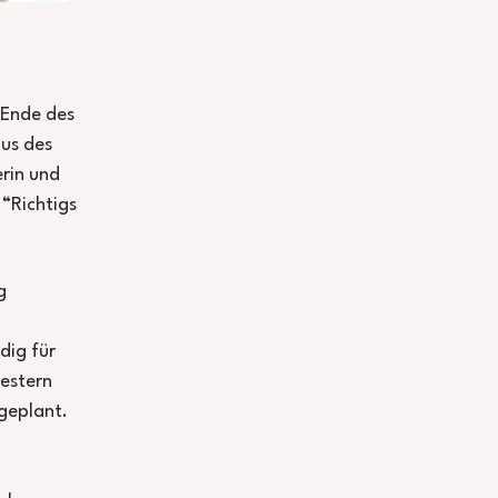
 Ende des
us des
rin und
 “Richtigs
g
dig für
western
geplant.