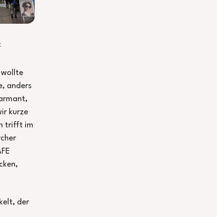
t
 wollte
e, anders
harmant,
ir kurze
n trifft im
rcher
AFE
cken,
kelt, der