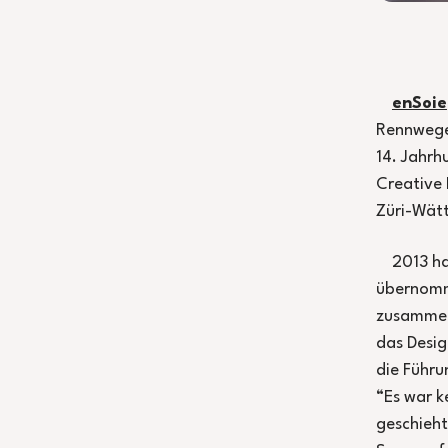
enSoie
Rennweges
14. Jahrh
Creative 
Züri-Wätt
2013 ha
übernomme
zusammen 
das Desig
die Führu
“Es war k
geschieht