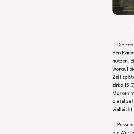
Die Fre
den Raum 
nutzen. E
worauf si
Zeit spä
zirka 15 
Marken mi
dieselbe 
vielleich
Passend
die Werte