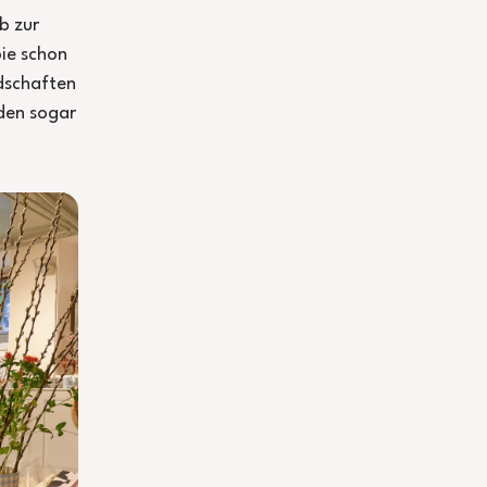
b zur
oie schon
ndschaften
rden sogar