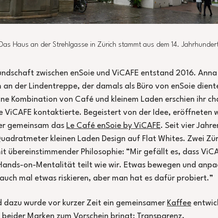
Das Haus an der Strehlgasse in Zürich stammt aus dem 14. Jahrhunder
undschaft zwischen enSoie und ViCAFE entstand 2016. Anna
an der Lindentreppe, der damals als Büro von enSoie dient
ine Kombination von Café und kleinem Laden erschien ihr c
e ViCAFE kontaktierte. Begeistert von der Idee, eröffneten w
ter gemeinsam das
Le Café enSoie by ViCAFE
. Seit vier Jahre
Quadratmeter kleinen Laden Design auf Flat Whites. Zwei Zü
t übereinstimmender Philosophie: “Mir gefällt es, dass ViC
Hands-on-Mentalität teilt wie wir. Etwas bewegen und anpa
t auch mal etwas riskieren, aber man hat es dafür probiert.”
 dazu wurde vor kurzer Zeit ein gemeinsamer
Kaffee
entwic
 beider Marken zum Vorschein bringt: Transparenz,