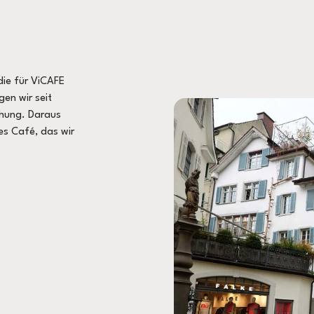
die für ViCAFE
gen wir seit
ehung. Daraus
es Café, das wir