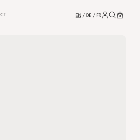
LOG IN
SEARCH
CART
ACT
EN
/
DE
/
FR
0