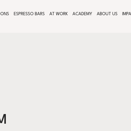
IONS
ESPRESSO BARS
AT WORK
ACADEMY
ABOUT US
IMP
M